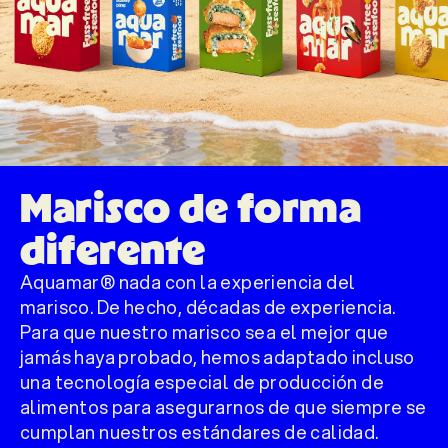
Marisco de forma
diferente
Aquamar® nada con la experiencia del
marisco. De hecho, décadas de experiencia.
Para que nuestro marisco sea el mejor que
jamás haya probado, hemos adaptado incluso
una tecnología especial de producción de
alimentos para asegurarnos de que siempre se
cumplan nuestros estándares de calidad.