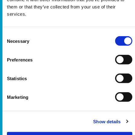
es mejor.
them or that they’ve collected from your use of their
services.
Nos abastecemos de ingredientes
de la mayor calidad posible,
Consent
procedentes de pesquerías tan
Necessary
Selection
comprometidas con la calidad y la
sostenibilidad como nosotros.
Preferences
Después, cuando hemos
conseguido lo mejor de lo mejor,
nuestros innovadores chefs crean
Statistics
tentadoras recetas que ponen
realmente de relieve la calidad del
Marketing
marisco. Recetas diferentes pero
muy fáciles de hacer que hacen
que nuestros clientes vuelvan a
Show details
por más. Recetas que estamos
orgullosos de llamar nuestras.