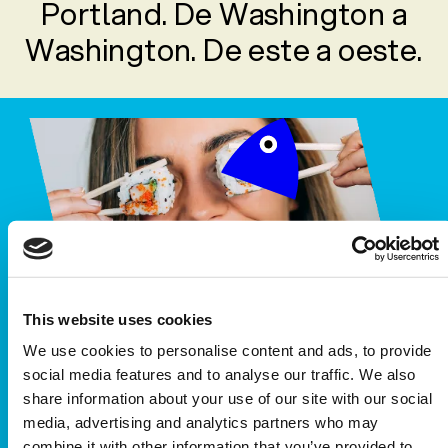
Portland. De Washington a
Washington. De este a oeste.
This website uses cookies
We use cookies to personalise content and ads, to provide
social media features and to analyse our traffic. We also
share information about your use of our site with our social
media, advertising and analytics partners who may
La calidad de Aquamar
combine it with other information that you’ve provided to