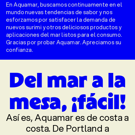
En Aquamar, buscamos continuamente en el
mundo nuevas tendencias de sabor y nos
esforzamos por satisfacer la demanda de
nuevos surimi y otros deliciosos productos y
aplicaciones del mar listos para el consumo.
Gracias por probar Aquamar. Apreciamos su
confianza.
Del mar a la
mesa, ¡fácil!
Así es, Aquamar es de costa a
costa. De Portland a